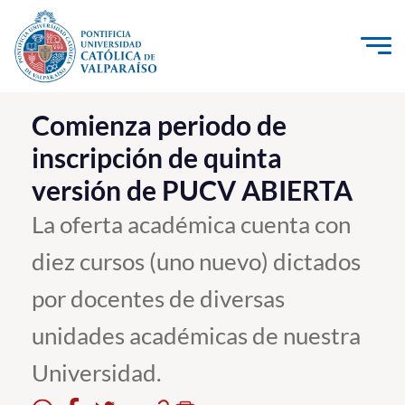
Click acá para ir directamente al contenido
La Universidad
Comienza periodo de
inscripción de quinta
Investigación, Creación e Innovación
versión de PUCV ABIERTA
PUCV Internacional
Vinculación con el Medio
La oferta académica cuenta con
diez cursos (uno nuevo) dictados
Admisión
por docentes de diversas
Pregrado
unidades académicas de nuestra
Postgrado
Universidad.
Formación Continua