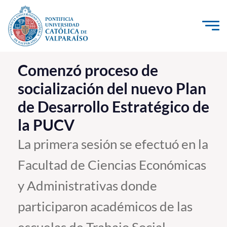
Click acá para ir directamente al contenido
La Universidad
Comenzó proceso de
socialización del nuevo Plan
Investigación, Creación e Innovación
de Desarrollo Estratégico de
PUCV Internacional
la PUCV
Vinculación con el Medio
La primera sesión se efectuó en la
Admisión
Facultad de Ciencias Económicas
Pregrado
y Administrativas donde
Postgrado
participaron académicos de las
Formación Continua