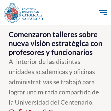
Click acá para ir directamente al contenido
La Universidad
Comenzaron talleres sobre
nueva visión estratégica con
Investigación, Creación e Innovación
profesores y funcionarios
PUCV Internacional
Vinculación con el Medio
Al interior de las distintas
unidades académicas y oficinas
Admisión
administrativas se trabajó para
Pregrado
lograr una mirada compartida de
Postgrado
la Universidad del Centenario.
Formación Continua