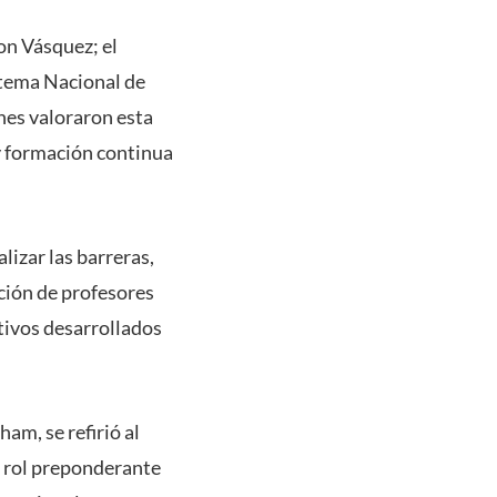
on Vásquez; el
stema Nacional de
es valoraron esta
y formación continua
lizar las barreras,
ción de profesores
tivos desarrollados
am, se refirió al
un rol preponderante