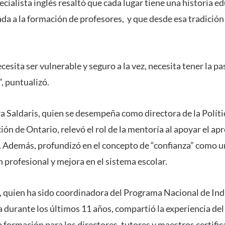
pecialista inglés resaltó que cada lugar tiene una historia e
da a la formación de profesores, y que desde esa tradición
esita ser vulnerable y seguro a la vez, necesita tener la pa
”, puntualizó.
a Saldaris, quien se desempeña como directora de la Polít
ón de Ontario, relevó el rol de la mentoría al apoyar el ap
. Además, profundizó en el concepto de “confianza” como un
 profesional y mejora en el sistema escolar.
 quien ha sido coordinadora del Programa Nacional de Ind
a durante los últimos 11 años, compartió la experiencia de
a formación para los directores, tutores y maestros certific