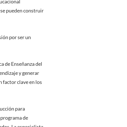
ducacional
 se pueden construir
sión por ser un
ica de Enseñanza del
rendizaje y generar
 factor clave en los
ucción para
l programa de
ados. La especialista