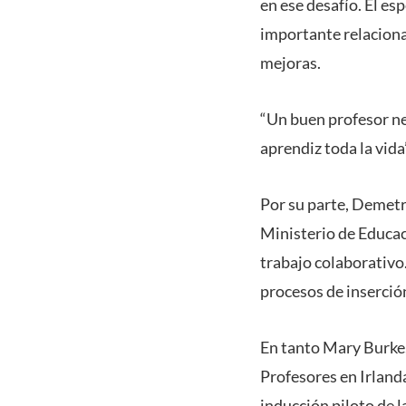
en ese desafío. El es
importante relaciona
mejoras.
“Un buen profesor nec
aprendiz toda la vida
Por su parte, Demetr
Ministerio de Educaci
trabajo colaborativo
procesos de inserción
En tanto Mary Burke,
Profesores en Irland
inducción piloto de l