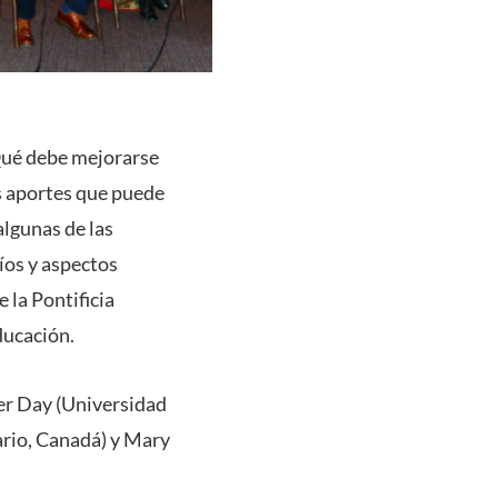
¿Qué debe mejorarse
os aportes que puede
algunas de las
íos y aspectos
 la Pontificia
ducación.
her Day (Universidad
ario, Canadá) y Mary