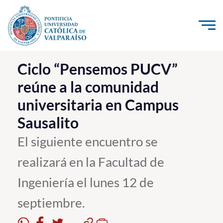
Click acá para ir directamente al contenido
La Universidad
Ciclo “Pensemos PUCV”
reúne a la comunidad
Investigación, Creación e Innovación
universitaria en Campus
PUCV Internacional
Sausalito
Vinculación con el Medio
El siguiente encuentro se
Admisión
realizará en la Facultad de
Pregrado
Ingeniería el lunes 12 de
Postgrado
septiembre.
Formación Continua