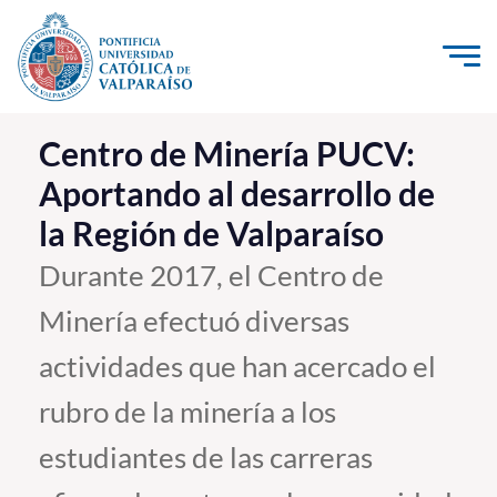
Click acá para ir directamente al contenido
La Universidad
Centro de Minería PUCV:
Aportando al desarrollo de
Investigación, Creación e Innovación
la Región de Valparaíso
PUCV Internacional
Vinculación con el Medio
Durante 2017, el Centro de
Minería efectuó diversas
Admisión
actividades que han acercado el
Pregrado
rubro de la minería a los
Postgrado
estudiantes de las carreras
Formación Continua