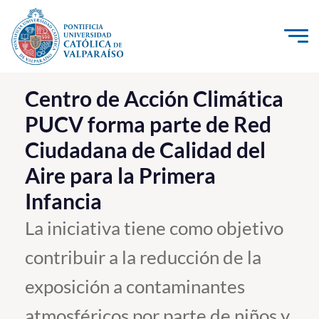
Click acá para ir directamente al contenido
La Universidad
Centro de Acción Climática
PUCV forma parte de Red
Investigación, Creación e Innovación
Ciudadana de Calidad del
PUCV Internacional
Aire para la Primera
Vinculación con el Medio
Infancia
Admisión
La iniciativa tiene como objetivo
contribuir a la reducción de la
Pregrado
exposición a contaminantes
Postgrado
Formación Continua
atmosféricos por parte de niños y