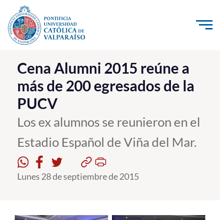
Click acá para ir directamente al contenido
La Universidad
Cena Alumni 2015 reúne a
más de 200 egresados de la
Investigación, Creación e Innovación
PUCV
PUCV Internacional
Vinculación con el Medio
Los ex alumnos se reunieron en el
Estadio Español de Viña del Mar.
Admisión
Lunes 28 de septiembre de 2015
Pregrado
Postgrado
Formación Continua