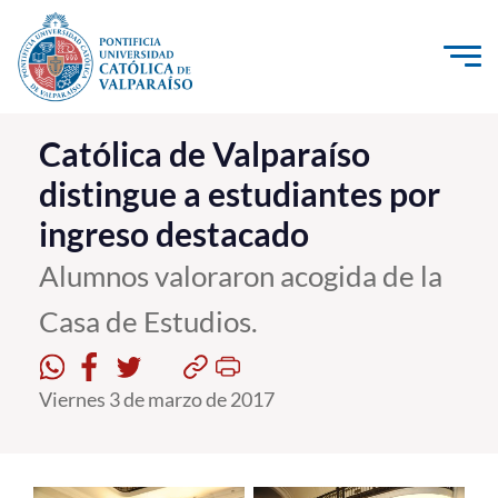
Click acá para ir directamente al contenido
La Universidad
Católica de Valparaíso
distingue a estudiantes por
Investigación, Creación e Innovación
ingreso destacado
PUCV Internacional
Vinculación con el Medio
Alumnos valoraron acogida de la
Casa de Estudios.
Admisión
Viernes 3 de marzo de 2017
Pregrado
Postgrado
Formación Continua