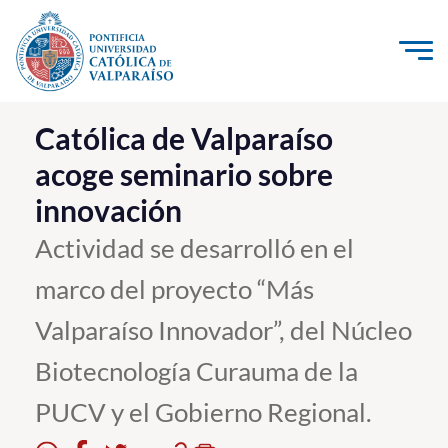
Click acá para ir directamente al contenido
La Universidad
Católica de Valparaíso
acoge seminario sobre
Investigación, Creación e Innovación
innovación
PUCV Internacional
Vinculación con el Medio
Actividad se desarrolló en el
marco del proyecto “Más
Admisión
Valparaíso Innovador”, del Núcleo
Pregrado
Biotecnología Curauma de la
Postgrado
PUCV y el Gobierno Regional.
Formación Continua