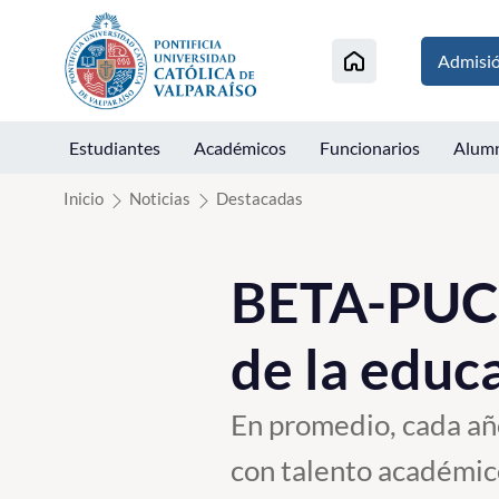
Click acá para ir directamente al contenido
Admisi
Estudiantes
Académicos
Funcionarios
Alum
Inicio
Noticias
Destacadas
BETA-PUCV 
de la educa
En promedio, cada añ
con talento académic