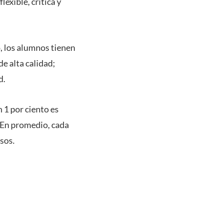
exible, crítica y
o, los alumnos tienen
e alta calidad;
d.
 1 por ciento es
 En promedio, cada
sos.