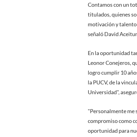
Contamos con un tota
titulados, quienes s
motivación y talento
señaló David Aceitu
En la oportunidad ta
Leonor Conejeros, qu
logro cumplir 10 año
la PUCV, de la vincul
Universidad", asegur
"Personalmente me si
compromiso como cor
oportunidad para nue