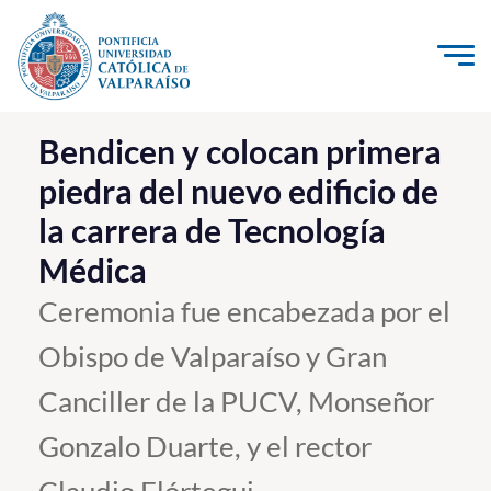
Click acá para ir directamente al contenido
La Universidad
Bendicen y colocan primera
piedra del nuevo edificio de
Investigación, Creación e Innovación
la carrera de Tecnología
PUCV Internacional
Médica
Vinculación con el Medio
Ceremonia fue encabezada por el
Admisión
Obispo de Valparaíso y Gran
Pregrado
Canciller de la PUCV, Monseñor
Postgrado
Gonzalo Duarte, y el rector
Formación Continua