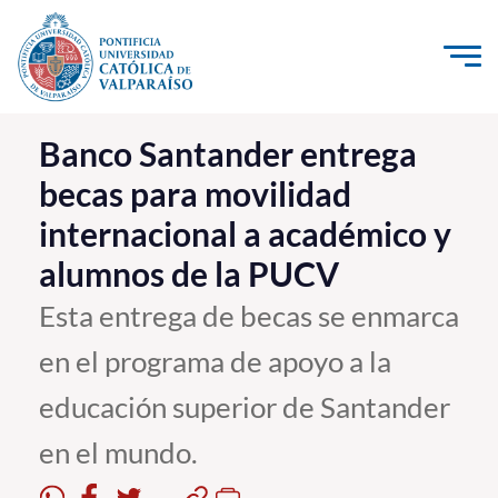
Click acá para ir directamente al contenido
La Universidad
Banco Santander entrega
becas para movilidad
Investigación, Creación e Innovación
internacional a académico y
PUCV Internacional
alumnos de la PUCV
Vinculación con el Medio
Esta entrega de becas se enmarca
Admisión
en el programa de apoyo a la
Pregrado
educación superior de Santander
Postgrado
en el mundo.
Formación Continua