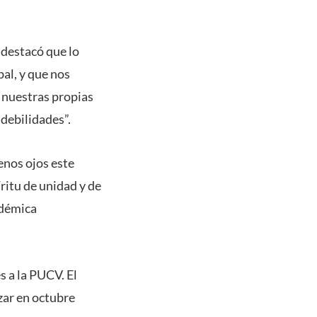
 destacó que lo
bal, y que nos
 nuestras propias
debilidades”.
enos ojos este
íritu de unidad y de
adémica
s a la PUCV. El
izar en octubre