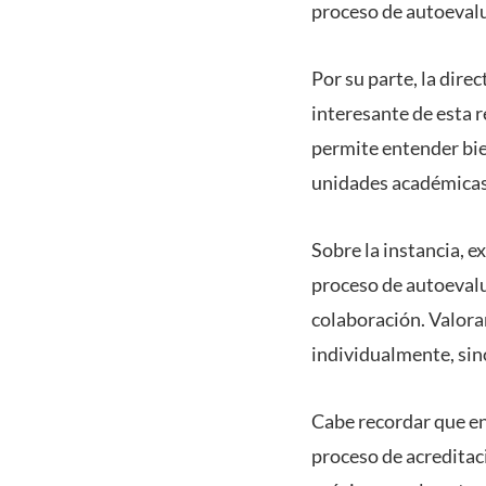
proceso de autoevalua
Por su parte, la dire
interesante de esta r
permite entender bie
unidades académicas
Sobre la instancia, e
proceso de autoevalua
colaboración. Valor
individualmente, sino
Cabe recordar que en 
proceso de acreditaci