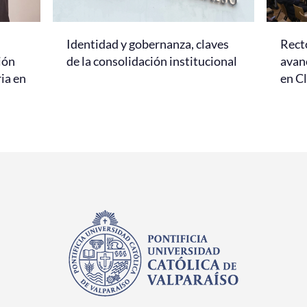
Identidad y gobernanza, claves
Rect
ión
de la consolidación institucional
avanc
ria en
en C