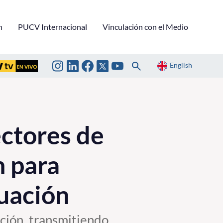
n
PUCV Internacional
Vinculación con el Medio
English
ectores de
n para
luación
ación, transmitiendo