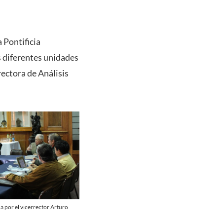
 Pontificia
as diferentes unidades
rectora de Análisis
a por el vicerrector Arturo