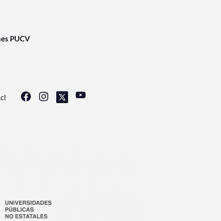
nes PUCV
cl