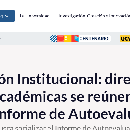
La Universidad
Investigación, Creación e Innovació
ón
ni
n Institucional: dir
cadémicas se reúne
 Informe de Autoeva
busca socializar el Informe de Autoevalu