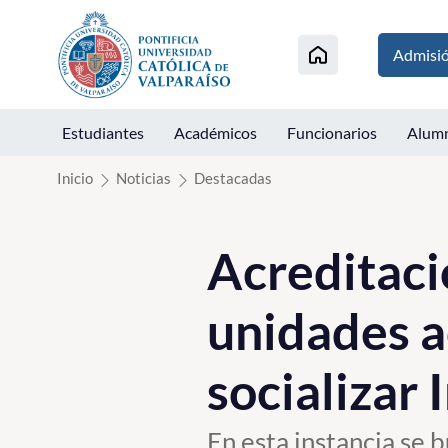
Click acá para ir directamente al contenido
Admisi
Estudiantes
Académicos
Funcionarios
Alum
Inicio
Noticias
Destacadas
Acreditació
unidades a
socializar
En esta instancia se 