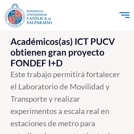
Click acá para ir directamente al contenido
La Universidad
Académicos(as) ICT PUCV
obtienen gran proyecto
Investigación, Creación e Innovación
FONDEF I+D
PUCV Internacional
Vinculación con el Medio
Este trabajo permitirá fortalecer
el Laboratorio de Movilidad y
Admisión
Transporte y realizar
Pregrado
experimentos a escala real en
Postgrado
estaciones de metro para
Formación Continua