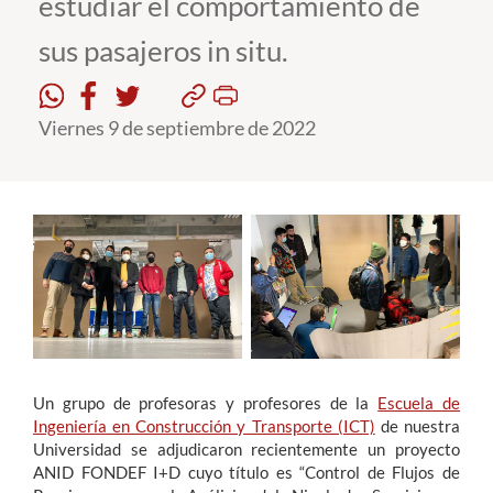
estudiar el comportamiento de
sus pasajeros in situ.
Estudiantes
Académicos
Viernes 9 de septiembre de 2022
Funcionarios
Alumni
English
Un grupo de profesoras y profesores de la
Escuela de
Ingeniería en Construcción y Transporte (ICT)
de nuestra
Universidad se adjudicaron recientemente un proyecto
ANID FONDEF I+D cuyo título es “Control de Flujos de