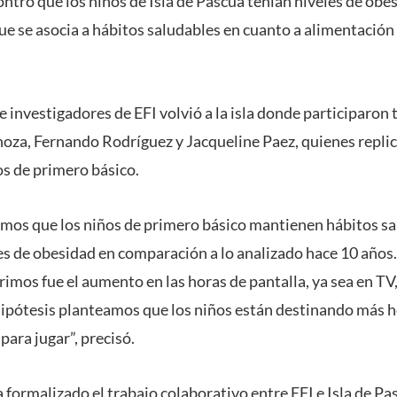
ontró que los niños de Isla de Pascua tenían niveles de ob
que se asocia a hábitos saludables en cuanto a alimentación y
 investigadores de EFI volvió a la isla donde participaron
noza, Fernando Rodríguez y Jacqueline Paez, quienes repl
os de primero básico.
mos que los niños de primero básico mantienen hábitos sa
s de obesidad en comparación a lo analizado hace 10 años. 
imos fue el aumento en las horas de pantalla, ya sea en TV,
ótesis planteamos que los niños están destinando más hor
para jugar”, precisó.
formalizado el trabajo colaborativo entre EFI e Isla de Pas