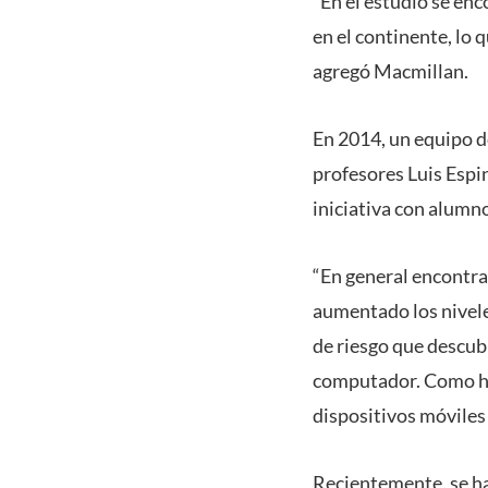
“En el estudio se enc
en el continente, lo 
agregó Macmillan.
En 2014, un equipo de
profesores Luis Espi
iniciativa con alumn
“En general encontra
aumentado los nivele
de riesgo que descubr
computador. Como hip
dispositivos móviles 
Recientemente, se ha 