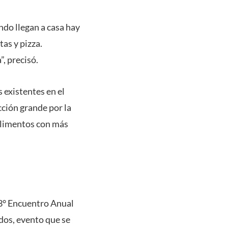
ndo llegan a casa hay
as y pizza.
, precisó.
 existentes en el
ción grande por la
alimentos con más
63° Encuentro Anual
os, evento que se