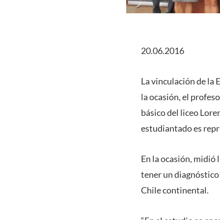
20.06.2016
La vinculación de la
la ocasión, el prof
básico del liceo Lore
estudiantado es repre
En la ocasión, midió l
tener un diagnóstico
Chile continental.