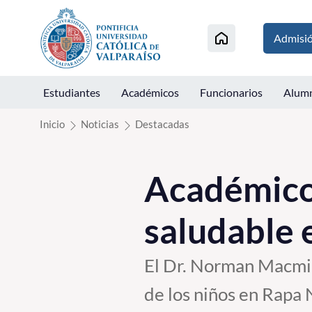
Click acá para ir directamente al contenido
Admisi
Estudiantes
Académicos
Funcionarios
Alum
Inicio
Noticias
Destacadas
Académicos
saludable 
El Dr. Norman Macmill
de los niños en Rapa N