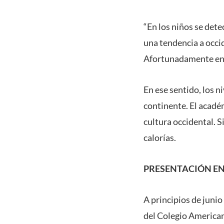
“En los niños se dete
una tendencia a occi
Afortunadamente en l
En ese sentido, los n
continente. El acadé
cultura occidental. 
calorías.
PRESENTACIÓN EN
A principios de juni
del Colegio America