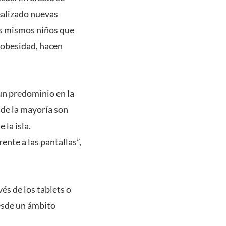
ealizado nuevas
os mismos niños que
 obesidad, hacen
un predominio en la
de la mayoría son
 la isla.
nte a las pantallas”,
vés de los tablets o
desde un ámbito