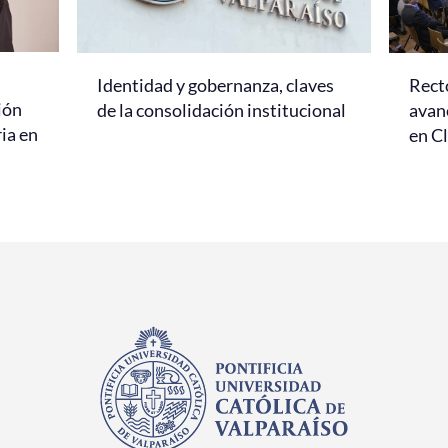
Identidad y gobernanza, claves
Rect
ión
de la consolidación institucional
avanc
ria en
en C