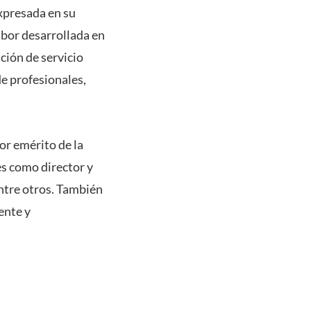
xpresada en su
labor desarrollada en
ción de servicio
e profesionales,
or emérito de la
s como director y
entre otros. También
ente y