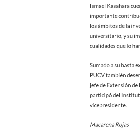
Ismael Kasahara cuen
importante contribuci
los ámbitos de la in
universitario, y su 
cualidades que lo han
Sumado a su basta exp
PUCV también desempe
jefe de Extensión de
participó del Instit
vicepresidente.
Macarena Rojas