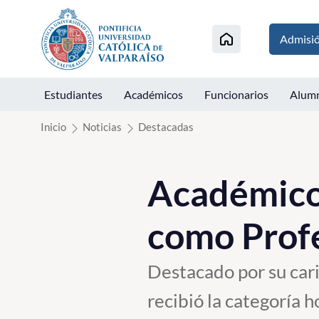
Click acá para ir directamente al contenido
Admisi
Estudiantes
Académicos
Funcionarios
Alum
Inicio
Noticias
Destacadas
Académico 
como Prof
Destacado por su car
recibió la categoría 