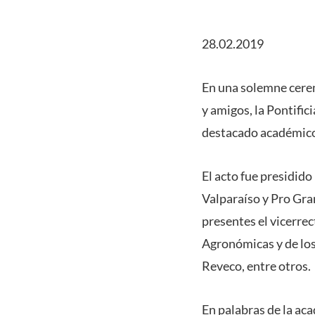
28.02.2019
En una solemne cerem
y amigos, la Pontific
destacado académico 
El acto fue presidid
Valparaíso y Pro Gran
presentes el vicerre
Agronómicas y de los
Reveco, entre otros.
En palabras de la aca