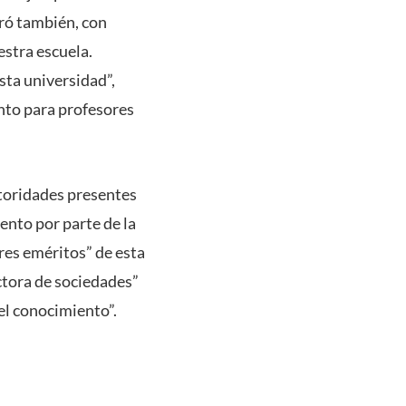
ró también, con
estra escuela.
sta universidad”,
anto para profesores
utoridades presentes
ento por parte de la
res eméritos” de esta
ctora de sociedades”
 el conocimiento”.