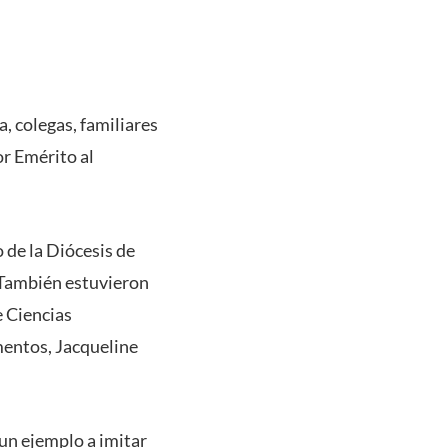
, colegas, familiares
or Emérito al
de la Diócesis de
. También estuvieron
e Ciencias
mentos, Jacqueline
 un ejemplo a imitar