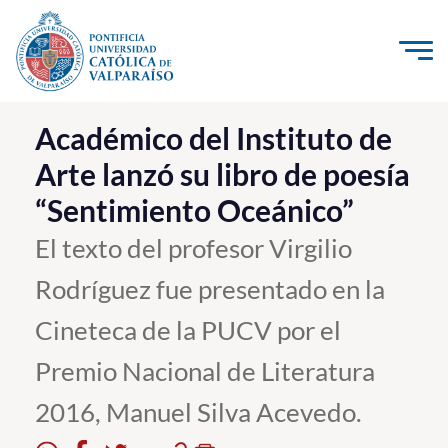
Click acá para ir directamente al contenido
La Universidad
Académico del Instituto de
Arte lanzó su libro de poesía
Investigación, Creación e Innovación
“Sentimiento Oceánico”
PUCV Internacional
Vinculación con el Medio
El texto del profesor Virgilio
Rodríguez fue presentado en la
Admisión
Cineteca de la PUCV por el
Pregrado
Premio Nacional de Literatura
Postgrado
2016, Manuel Silva Acevedo.
Formación Continua