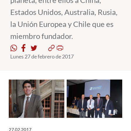
planeta, entre ellos a China,
Estados Unidos, Australia, Rusia,
Estudiantes
la Unión Europea y Chile que es
Académicos
miembro fundador.
Funcionarios
Alumni
Lunes 27 de febrero de 2017
English
27.02.2017