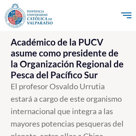
Click acá para ir directamente al contenido
La Universidad
Académico de la PUCV
asume como presidente de
Investigación, Creación e Innovación
la Organización Regional de
PUCV Internacional
Pesca del Pacífico Sur
Vinculación con el Medio
El profesor Osvaldo Urrutia
Admisión
estará a cargo de este organismo
Pregrado
internacional que integra a las
Postgrado
mayores potencias pesqueras del
Formación Continua