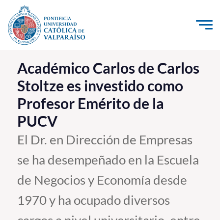
Click acá para ir directamente al contenido
La Universidad
Académico Carlos de Carlos
Stoltze es investido como
Investigación, Creación e Innovación
Profesor Emérito de la
PUCV Internacional
PUCV
Vinculación con el Medio
El Dr. en Dirección de Empresas
Admisión
se ha desempeñado en la Escuela
Pregrado
de Negocios y Economía desde
Postgrado
1970 y ha ocupado diversos
Formación Continua