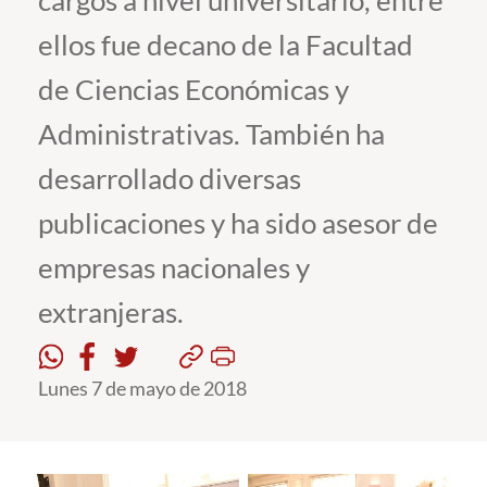
cargos a nivel universitario, entre
ellos fue decano de la Facultad
Estudiantes
de Ciencias Económicas y
Académicos
Administrativas. También ha
Funcionarios
desarrollado diversas
Alumni
publicaciones y ha sido asesor de
empresas nacionales y
English
extranjeras.
Lunes 7 de mayo de 2018