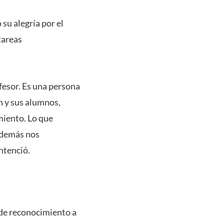
 su alegría por el
tareas
ofesor. Es una persona
n y sus alumnos,
miento. Lo que
además nos
ntenció.
 de reconocimiento a