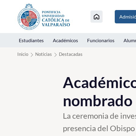
Click acá para ir directamente al contenido
Admisi
Estudiantes
Académicos
Funcionarios
Alum
Inicio
Noticias
Destacadas
Académico
nombrado 
La ceremonia de inves
presencia del Obispo