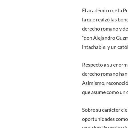
El académico de la Po
la que realzó las bo
derecho romano y de 
“don Alejandro Guzmá
intachable, y un catól
Respecto a su enorme
derecho romano han d
Asimismo, reconoció 
que asume como un de
Sobre su carácter ci
oportunidades como e