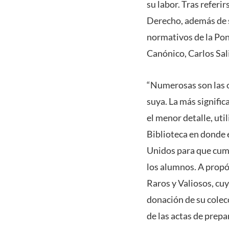
su labor. Tras referi
Derecho, además de s
normativos de la Pon
Canónico, Carlos Salin
“Numerosas son las o
suya. La más signific
el menor detalle, ut
Biblioteca en donde e
Unidos para que cump
los alumnos. A propó
Raros y Valiosos, cuy
donación de su colecc
de las actas de prep