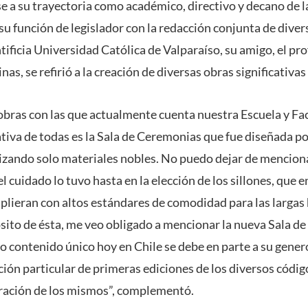
rse a su trayectoria como académico, directivo y decano de 
u función de legislador con la redacción conjunta de dive
tificia Universidad Católica de Valparaíso, su amigo, el pr
as, se refirió a la creación de diversas obras significativas
bras con las que actualmente cuenta nuestra Escuela y Fac
ativa de todas es la Sala de Ceremonias que fue diseñada po
ilizando solo materiales nobles. No puedo dejar de mencion
l cuidado lo tuvo hasta en la elección de los sillones, que 
lieran con altos estándares de comodidad para las largas 
sito de ésta, me veo obligado a mencionar la nueva Sala d
o contenido único hoy en Chile se debe en parte a su gener
ión particular de primeras ediciones de los diversos códig
aración de los mismos”, complementó.