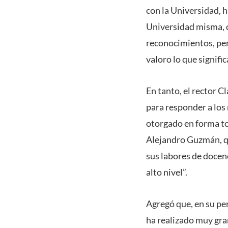
con la Universidad, ha
Universidad misma, d
reconocimientos, per
valoro lo que signif
En tanto, el rector 
para responder a los
otorgado en forma t
Alejandro Guzmán, qu
sus labores de docen
alto nivel”.
Agregó que, en su pe
ha realizado muy gran