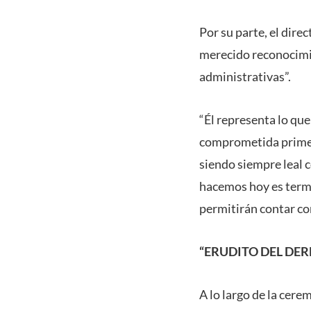
Por su parte, el dire
merecido reconocimi
administrativas”.
“Él representa lo que
comprometida primero
siendo siempre leal 
hacemos hoy es termi
permitirán contar c
“ERUDITO DEL DE
A lo largo de la cer