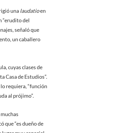
rigió una
laudatio
en
 “erudito del
najes, señaló que
ento, un caballero
la, cuyas clases de
ta Casa de Estudios”.
lo requiera, “función
da al prójimo”.
en muchas
có que “es dueño de