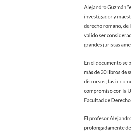
Alejandro Guzmán “en
investigador y maestr
derecho romano, de la
valido ser considera
grandes juristas ame
En el documento se p
más de 30 libros de s
discursos; las innume
compromiso con la Uni
Facultad de Derecho,
El profesor Alejandr
prolongadamente desd