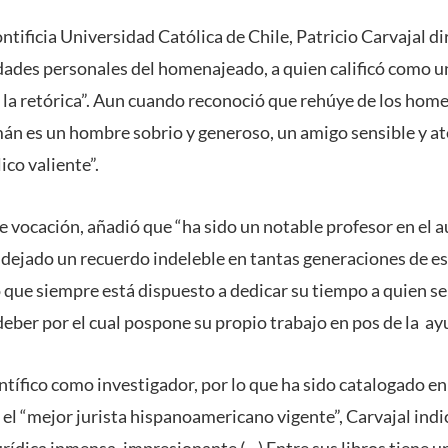
ntificia Universidad Católica de Chile, Patricio Carvajal di
ndades personales del homenajeado, a quien calificó como un
la retórica”. Aun cuando reconoció que rehúye de los home
n es un hombre sobrio y generoso, un amigo sensible y at
ico valiente”.
 vocación, añadió que “ha sido un notable profesor en el au
ejado un recuerdo indeleble en tantas generaciones de es
que siempre está dispuesto a dedicar su tiempo a quien se 
ber por el cual pospone su propio trabajo en pos de la ayu
entífico como investigador, por lo que ha sido catalogado 
l “mejor jurista hispanoamericano vigente”, Carvajal indi