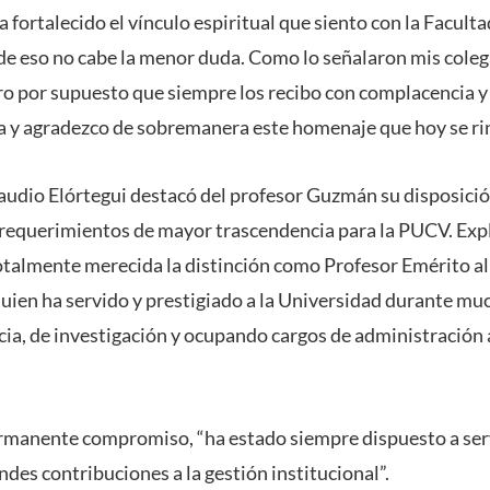
 fortalecido el vínculo espiritual que siento con la Facultad
e eso no cabe la menor duda. Como lo señalaron mis coleg
o por supuesto que siempre los recibo con complacencia y
ica y agradezco de sobremanera este homenaje que hoy se ri
Claudio Elórtegui destacó del profesor Guzmán su disposició
 requerimientos de mayor trascendencia para la PUCV. Expl
otalmente merecida la distinción como Profesor Emérito a
ien ha servido y prestigiado a la Universidad durante muc
cia, de investigación y ocupando cargos de administración
rmanente compromiso, “ha estado siempre dispuesto a serv
des contribuciones a la gestión institucional”.