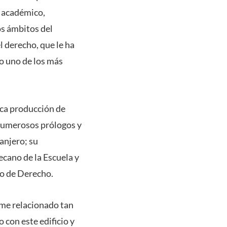
e académico,
os ámbitos del
l derecho, que le ha
o uno de los más
ica producción de
y numerosos prólogos y
anjero; su
ecano de la Escuela y
do de Derecho.
rme relacionado tan
con este edificio y