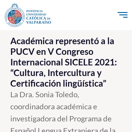
Click acá para ir directamente al contenido
La Universidad
Académica representó a la
PUCV en V Congreso
Investigación, Creación e Innovación
Internacional SICELE 2021:
PUCV Internacional
“Cultura, Intercultura y
Vinculación con el Medio
Certificación lingüística”
Admisión
La Dra. Sonia Toledo,
coordinadora académica e
Pregrado
investigadora del Programa de
Postgrado
Formación Continua
Español Lengua Extranjera de la