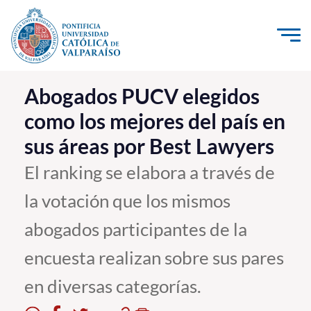
Click acá para ir directamente al contenido
La Universidad
Abogados PUCV elegidos
como los mejores del país en
Investigación, Creación e Innovación
sus áreas por Best Lawyers
PUCV Internacional
Vinculación con el Medio
El ranking se elabora a través de
la votación que los mismos
Admisión
abogados participantes de la
Pregrado
encuesta realizan sobre sus pares
Postgrado
en diversas categorías.
Formación Continua