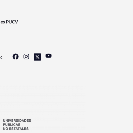
nes PUCV
cl