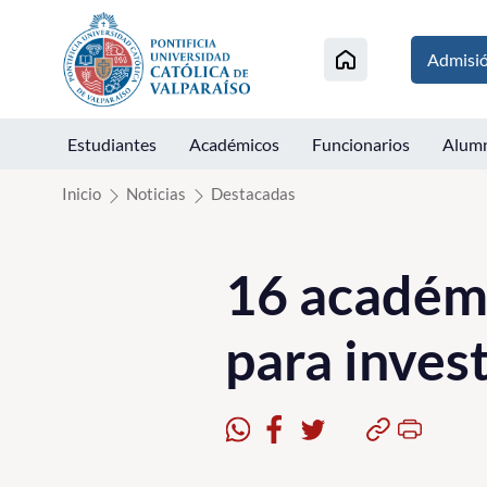
Click acá para ir directamente al contenido
Admisi
Estudiantes
Académicos
Funcionarios
Alum
Inicio
Noticias
Destacadas
16 académi
para invest