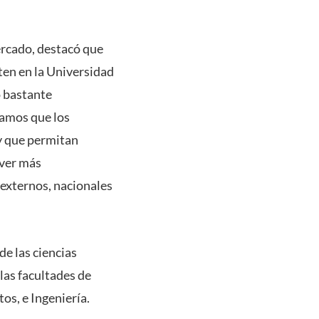
ercado, destacó que
ten en la Universidad
o bastante
ramos que los
 y que permitan
lver más
 externos, nacionales
e las ciencias
 las facultades de
os, e Ingeniería.