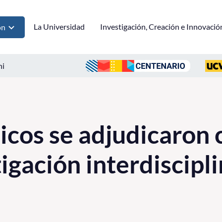
La Universidad
Investigación, Creación e Innovació
ón
ni
cos se adjudicaron 
igación interdiscipli