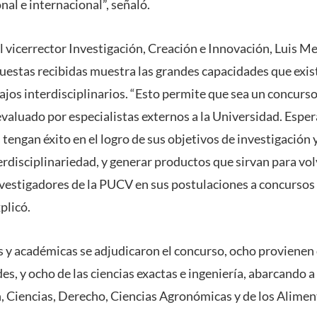
nal e internacional”, señaló.
el vicerrector Investigación, Creación e Innovación, Luis M
opuestas recibidas muestra las grandes capacidades que exis
ajos interdisciplinarios. “Esto permite que sea un concurs
evaluado por especialistas externos a la Universidad. Espe
tengan éxito en el logro de sus objetivos de investigación
erdisciplinariedad, y generar productos que sirvan para vo
nvestigadores de la PUCV en sus postulaciones a concursos
plicó.
 y académicas se adjudicaron el concurso, ocho provienen d
s, y ocho de las ciencias exactas e ingeniería, abarcando a
, Ciencias, Derecho, Ciencias Agronómicas y de los Aliment