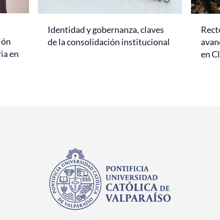
Identidad y gobernanza, claves
Rect
ión
de la consolidación institucional
avanc
ria en
en C