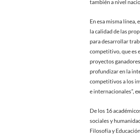
también a nivel nacio
En esa misma línea, 
la calidad de las pr
para desarrollar trab
competitivo, que es 
proyectos ganadores 
profundizar en la int
competitivos a los i
e internacionales”, ex
De los 16 académicos
sociales y humanidade
Filosofía y Educación