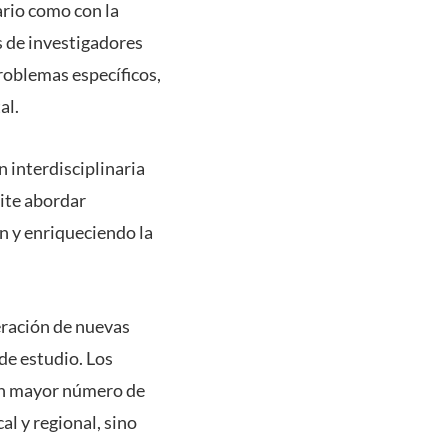
ario como con la
s de investigadores
problemas específicos,
al.
 interdisciplinaria
mite abordar
n y enriqueciendo la
eración de nuevas
de estudio. Los
 un mayor número de
l y regional, sino