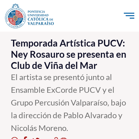
Click acá para ir directamente al contenido
La Universidad
Temporada Artística PUCV:
Ney Rosauro se presenta en
Investigación, Creación e Innovación
Club de Viña del Mar
PUCV Internacional
Vinculación con el Medio
El artista se presentó junto al
Ensamble ExCorde PUCV y el
Admisión
Grupo Percusión Valparaíso, bajo
Pregrado
la dirección de Pablo Alvarado y
Postgrado
Nicolás Moreno.
Formación Continua