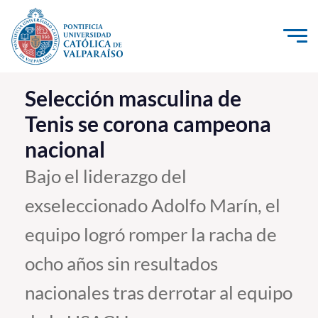
Click acá para ir directamente al contenido
La Universidad
Selección masculina de
Tenis se corona campeona
Investigación, Creación e Innovación
nacional
PUCV Internacional
Vinculación con el Medio
Bajo el liderazgo del
exseleccionado Adolfo Marín, el
Admisión
equipo logró romper la racha de
Pregrado
ocho años sin resultados
Postgrado
nacionales tras derrotar al equipo
Formación Continua