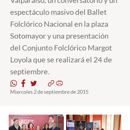
Valparaíso, un conversatorio y un
espectáculo masivo del Ballet
Estudiantes
Folclórico Nacional en la plaza
Académicos
Sotomayor y una presentación
Funcionarios
del Conjunto Folclórico Margot
Alumni
Loyola que se realizará el 24 de
septiembre.
English
Miercoles 2 de septiembre de 2015