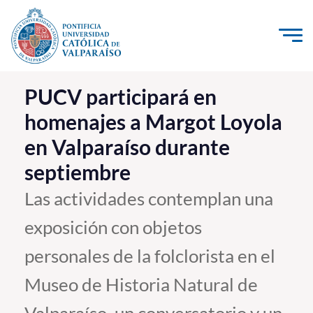
Click acá para ir directamente al contenido
La Universidad
PUCV participará en
homenajes a Margot Loyola
Investigación, Creación e Innovación
en Valparaíso durante
PUCV Internacional
septiembre
Vinculación con el Medio
Las actividades contemplan una
Admisión
exposición con objetos
Pregrado
personales de la folclorista en el
Postgrado
Museo de Historia Natural de
Formación Continua