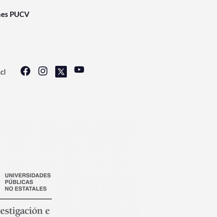
nes PUCV
cl