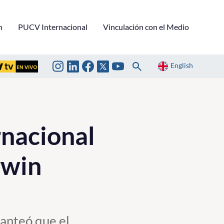
n
PUCV Internacional
Vinculación con el Medio
English
rnacional
rwin
lanteó que el