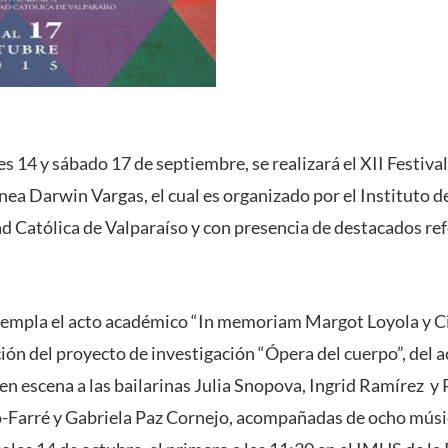
es 14 y sábado 17 de septiembre, se realizará el XII Festiva
 Darwin Vargas, el cual es organizado por el Instituto d
ad Católica de Valparaíso y con presencia de destacados re
empla el acto académico “In memoriam Margot Loyola y Cir
ión del proyecto de investigación “Ópera del cuerpo”, del 
n escena a las bailarinas Julia Snopova, Ingrid Ramírez y P
o-Farré y Gabriela Paz Cornejo, acompañadas de ocho mús