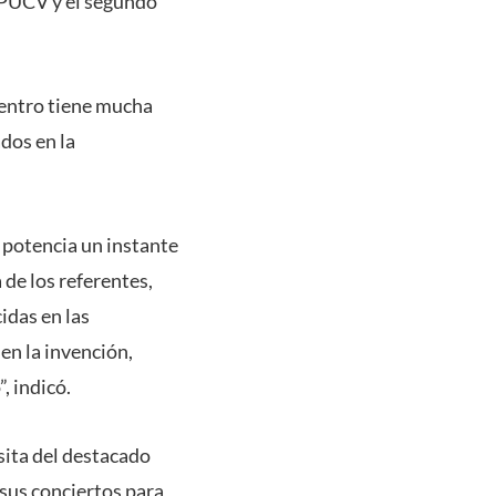
a PUCV y el segundo
cuentro tiene mucha
ados en la
e potencia un instante
 de los referentes,
idas en las
en la invención,
, indicó.
sita del destacado
sus conciertos para