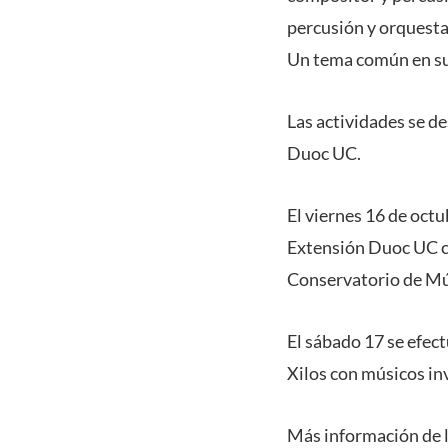
percusión y orquesta
Un tema común en su 
Las actividades se de
Duoc UC.
El viernes 16 de octu
Extensión Duoc UC co
Conservatorio de Mú
El sábado 17 se efec
Xilos con músicos in
Más información de l