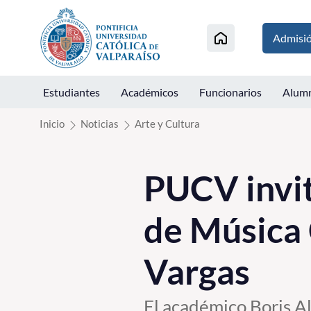
Click acá para ir directamente al contenido
Admisi
Estudiantes
Académicos
Funcionarios
Alum
Inicio
Noticias
Arte y Cultura
PUCV invit
de Música
Vargas
El académico Boris Alv