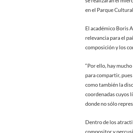
se realizarán el miér
en el Parque Cultural
El académico Boris Al
relevancia para el pa
composición y los com
“Por ello, hay mucho 
para compartir, pues 
como también la disc
coordenadas cuyos lí
donde no sólo repres
Dentro de los atracti
compositor y percus