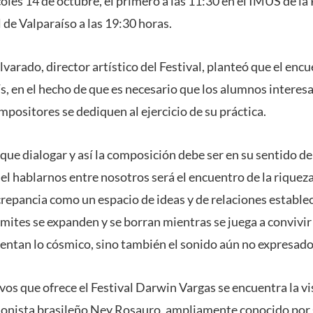
coles 14 de octubre, el primero a las 11:30 en el IMUS de l
 de Valparaíso a las 19:30 horas.
varado, director artístico del Festival, planteó que el en
ís, en el hecho de que es necesario que los alumnos interes
positores se dediquen al ejercicio de su práctica.
que dialogar y así la composición debe ser en su sentido d
el hablarnos entre nosotros será el encuentro de la riqueza
repancia como un espacio de ideas y de relaciones establec
mites se expanden y se borran mientras se juega a convivir 
entan lo cósmico, sino también el sonido aún no expresado”
vos que ofrece el Festival Darwin Vargas se encuentra la vi
ionista brasileño Ney Rosauro, ampliamente conocido por 