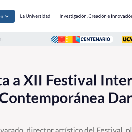
La Universidad
Investigación, Creación e Innovació
ón
ni
a a XII Festival Inte
 Contemporánea Da
arado, director artístico del Festival, p