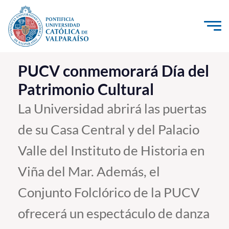
Click acá para ir directamente al contenido
La Universidad
PUCV conmemorará Día del
Patrimonio Cultural
Investigación, Creación e Innovación
PUCV Internacional
La Universidad abrirá las puertas
Vinculación con el Medio
de su Casa Central y del Palacio
Valle del Instituto de Historia en
Admisión
Viña del Mar. Además, el
Pregrado
Conjunto Folclórico de la PUCV
Postgrado
ofrecerá un espectáculo de danza
Formación Continua