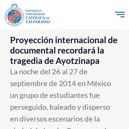
Click acá para ir directamente al contenido
La Universidad
Proyección internacional de
documental recordará la
Investigación, Creación e Innovación
tragedia de Ayotzinapa
PUCV Internacional
Vinculación con el Medio
La noche del 26 al 27 de
septiembre de 2014 en México
Admisión
un grupo de estudiantes fue
Pregrado
perseguido, baleado y disperso
Postgrado
en diversos escenarios de la
Formación Continua