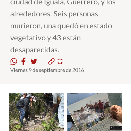
ciudad de Iguala, Guerrero, y los
alrededores. Seis personas
Estudiantes
murieron, una quedó en estado
Académicos
vegetativo y 43 están
Funcionarios
desaparecidas.
Alumni
Viernes 9 de septiembre de 2016
English