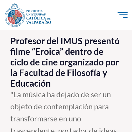
Click acá para ir directamente al contenido
La Universidad
Profesor del IMUS presentó
filme “Eroica” dentro de
Investigación, Creación e Innovación
ciclo de cine organizado por
PUCV Internacional
la Facultad de Filosofía y
Vinculación con el Medio
Educación
Admisión
"La música ha dejado de ser un
objeto de contemplación para
Pregrado
transformarse en uno
Postgrado
Formación Continua
trascendente, portador de ideas