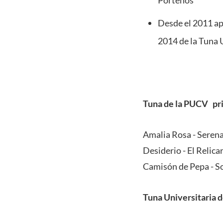
Porteños”
Desde el 2011 apa
2014 de la Tuna 
Tuna de la PUCV pr
Amalia Rosa - Seren
Desiderio - El Relica
Camisón de Pepa - 
Tuna Universitaria 