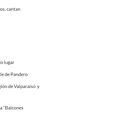
dos, cantan
o lugar
ile de Pandero
gión de Valparaíso y
da “Balcones