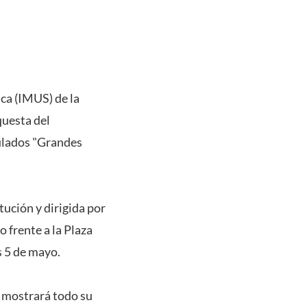
ca (IMUS) de la
questa del
tulados "Grandes
ución y dirigida por
 frente a la Plaza
s 5 de mayo.
a mostrará todo su