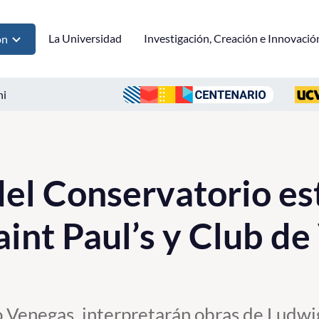
La Universidad
Investigación, Creación e Innovació
ón
ni
el Conservatorio est
int Paul’s y Club de
o Venegas, interpretarán obras de Ludw