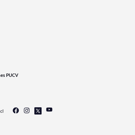
nes PUCV
cl