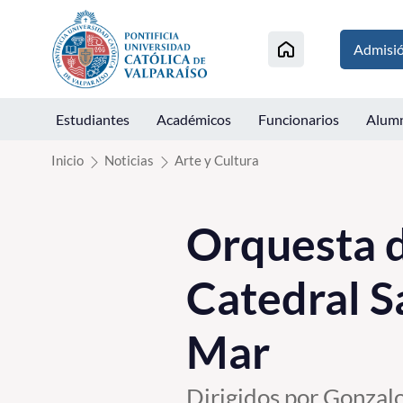
Click acá para ir directamente al contenido
Admisi
Estudiantes
Académicos
Funcionarios
Alum
Inicio
Noticias
Arte y Cultura
Orquesta d
Catedral Sa
Mar
Dirigidos por Gonzal