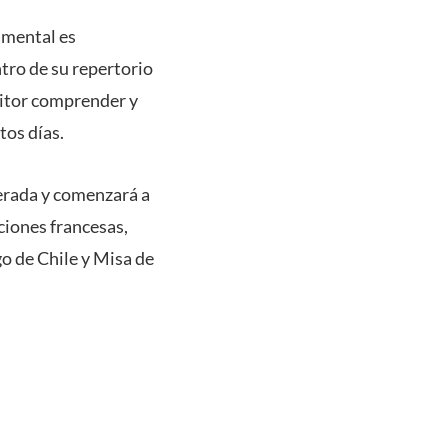
amental es
ntro de su repertorio
itor comprender y
tos días.
berada y comenzará a
ciones francesas,
go de Chile y Misa de