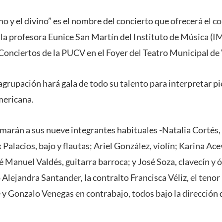
o y el divino” es el nombre del concierto que ofrecerá el 
 la profesora Eunice San Martín del Instituto de Música (I
onciertos de la PUCV en el Foyer del Teatro Municipal de 
 agrupación hará gala de todo su talento para interpretar p
mericana.
umarán a sus nueve integrantes habituales -Natalia Cortés,
 Palacios, bajo y flautas; Ariel González, violín; Karina Ac
sé Manuel Valdés, guitarra barroca; y José Soza, clavecín y 
 Alejandra Santander, la contralto Francisca Véliz, el teno
y Gonzalo Venegas en contrabajo, todos bajo la dirección 