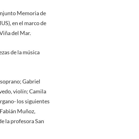
conjunto Memoria de
MUS), en el marco de
Viña del Mar.
iezas de la música
 soprano; Gabriel
evedo, violín; Camila
órgano- los siguientes
r Fabián Muñoz,
de la profesora San