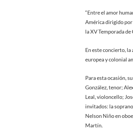
“Entre el amor human
América dirigido por
la XV Temporada de C
En este concierto, la
europea y colonial a
Para esta ocasión, s
González, tenor; Alex
Leal, violoncello; Jo
invitados: la soprano
Nelson Niño en oboe 
Martín.