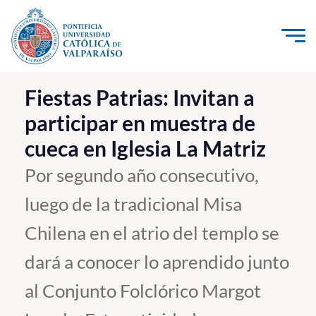
Click acá para ir directamente al contenido
La Universidad
Fiestas Patrias: Invitan a
participar en muestra de
Investigación, Creación e Innovación
cueca en Iglesia La Matriz
PUCV Internacional
Vinculación con el Medio
Por segundo año consecutivo,
luego de la tradicional Misa
Admisión
Chilena en el atrio del templo se
Pregrado
dará a conocer lo aprendido junto
Postgrado
al Conjunto Folclórico Margot
Formación Continua