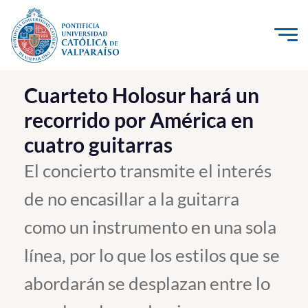
Click acá para ir directamente al contenido
La Universidad
Cuarteto Holosur hará un
recorrido por América en
Investigación, Creación e Innovación
cuatro guitarras
PUCV Internacional
Vinculación con el Medio
El concierto transmite el interés
de no encasillar a la guitarra
Admisión
como un instrumento en una sola
Pregrado
línea, por lo que los estilos que se
Postgrado
abordarán se desplazan entre lo
Formación Continua