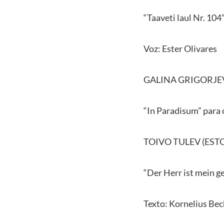
“Taaveti laul Nr. 104”
Voz: Ester Olivares
GALINA GRIGORJEV
“In Paradisum” para 
TOIVO TULEV (ESTO
“Der Herr ist mein g
Texto: Kornelius Bec