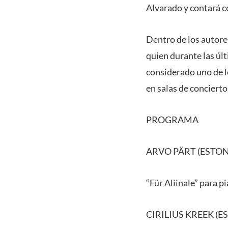
Alvarado y contará co
Dentro de los autore
quien durante las últ
considerado uno de l
en salas de concierto
PROGRAMA
ARVO PÄRT (ESTONI
“Für Aliinale” para p
CIRILIUS KREEK (ES