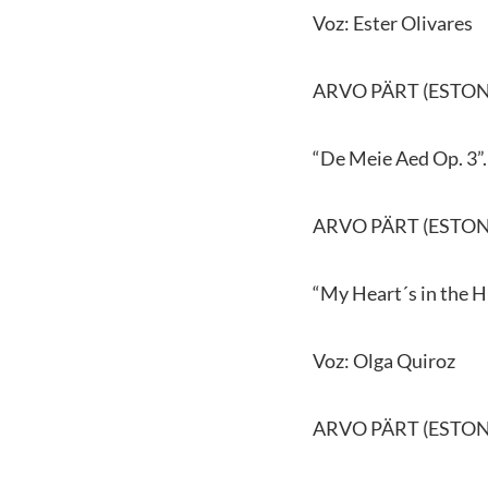
Voz: Ester Olivares
ARVO PÄRT (ESTONI
“De Meie Aed Op. 3”.
ARVO PÄRT (ESTONI
“My Heart´s in the 
Voz: Olga Quiroz
ARVO PÄRT (ESTONI