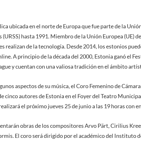
lica ubicada en el norte de Europa que fue parte de la Unió
as (URSS) hasta 1991. Miembro de la Unión Europea (UE) de
s realizan de la tecnología. Desde 2014, los estonios pued
ine. A principio de la década del 2000, Estonia ganó el Fes
gue y cuentan con una valiosa tradición en el ámbito artíst
algunos aspectos de su música, el Coro Femenino de Cámar
e cinco autores de Estonia en el Foyer del Teatro Municipa
ealizará el próximo jueves 25 de junio a las 19 horas con e
sentarán obras de los compositores Arvo Pärt, Cirilius Kree
ormis. El coro será dirigido por el académico del Instituto 