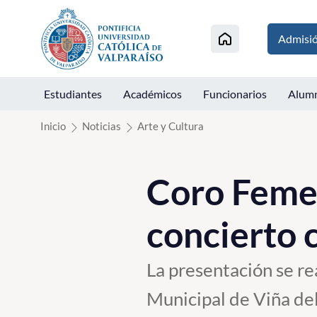
Click acá para ir directamente al contenido
Admisi
Estudiantes
Académicos
Funcionarios
Alum
Inicio
Noticias
Arte y Cultura
Coro Feme
concierto 
La presentación se re
Municipal de Viña de