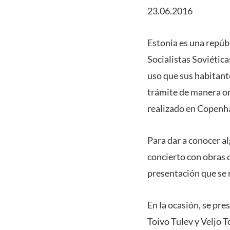
23.06.2016
Estonia es una repúb
Socialistas Soviétic
uso que sus habitante
trámite de manera onl
realizado en Copenha
Para dar a conocer 
concierto con obras d
presentación que se r
En la ocasión, se pre
Toivo Tulev y Veljo T