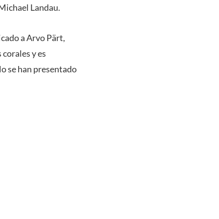
a Michael Landau.
icado a Arvo Pärt,
 corales y es
ólo se han presentado