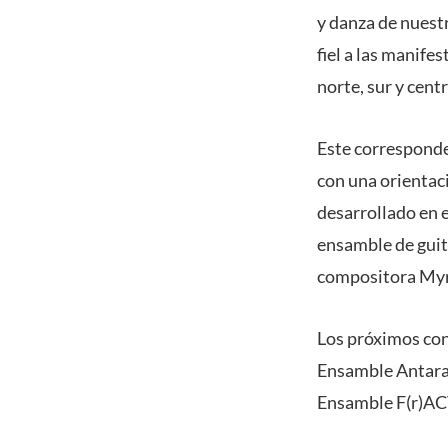
y danza de nuestr
fiel a las manife
norte, sur y cent
Este corresponde
con una orientac
desarrollado en 
ensamble de guit
compositora Myr
Los próximos con
Ensamble Antara 
Ensamble F(r)A