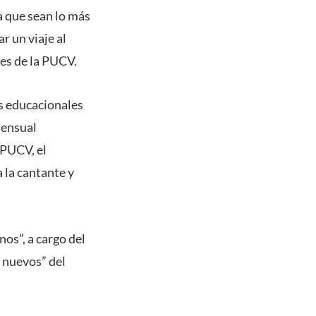
a que sean lo más
r un viaje al
les de la PUCV.
s educacionales
mensual
 PUCV, el
 la cantante y
os”, a cargo del
 nuevos” del