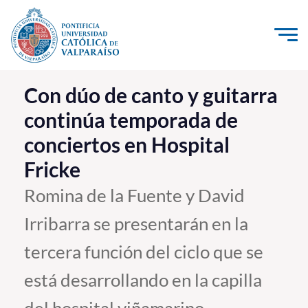
Click acá para ir directamente al contenido
La Universidad
Con dúo de canto y guitarra
continúa temporada de
Investigación, Creación e Innovación
conciertos en Hospital
PUCV Internacional
Fricke
Vinculación con el Medio
Romina de la Fuente y David
Admisión
Irribarra se presentarán en la
Pregrado
tercera función del ciclo que se
Postgrado
está desarrollando en la capilla
Formación Continua