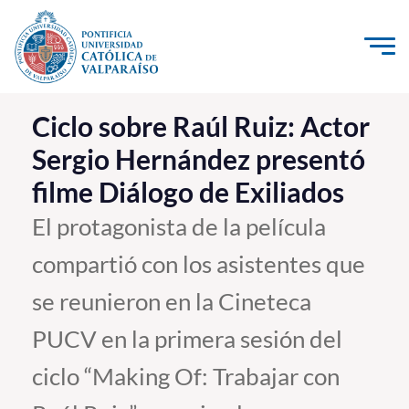
Click acá para ir directamente al contenido
La Universidad
Ciclo sobre Raúl Ruiz: Actor
Sergio Hernández presentó
Investigación, Creación e Innovación
filme Diálogo de Exiliados
PUCV Internacional
Vinculación con el Medio
El protagonista de la película
compartió con los asistentes que
Admisión
se reunieron en la Cineteca
Pregrado
PUCV en la primera sesión del
Postgrado
ciclo “Making Of: Trabajar con
Formación Continua