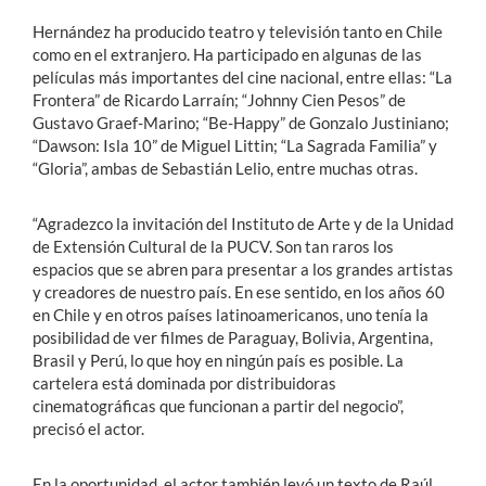
Hernández ha producido teatro y televisión tanto en Chile
como en el extranjero. Ha participado en algunas de las
películas más importantes del cine nacional, entre ellas: “La
Frontera” de Ricardo Larraín; “Johnny Cien Pesos” de
Gustavo Graef-Marino; “Be-Happy” de Gonzalo Justiniano;
“Dawson: Isla 10” de Miguel Littin; “La Sagrada Familia” y
“Gloria”, ambas de Sebastián Lelio, entre muchas otras.
“Agradezco la invitación del Instituto de Arte y de la Unidad
de Extensión Cultural de la PUCV. Son tan raros los
espacios que se abren para presentar a los grandes artistas
y creadores de nuestro país. En ese sentido, en los años 60
en Chile y en otros países latinoamericanos, uno tenía la
posibilidad de ver filmes de Paraguay, Bolivia, Argentina,
Brasil y Perú, lo que hoy en ningún país es posible. La
cartelera está dominada por distribuidoras
cinematográficas que funcionan a partir del negocio”,
precisó el actor.
En la oportunidad, el actor también leyó un texto de Raúl