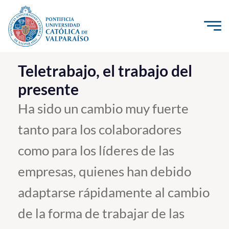
Click acá para ir directamente al contenido
La Universidad
Teletrabajo, el trabajo del
presente
Investigación, Creación e Innovación
PUCV Internacional
Ha sido un cambio muy fuerte
Vinculación con el Medio
tanto para los colaboradores
como para los líderes de las
Admisión
empresas, quienes han debido
Pregrado
adaptarse rápidamente al cambio
Postgrado
de la forma de trabajar de las
Formación Continua