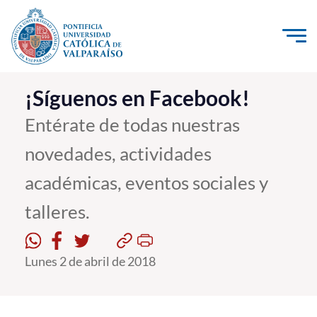
Click acá para ir directamente al contenido
La Universidad
¡Síguenos en Facebook!
Investigación, Creación e Innovación
Entérate de todas nuestras
PUCV Internacional
novedades, actividades
Vinculación con el Medio
académicas, eventos sociales y
talleres.
Admisión
Pregrado
Lunes 2 de abril de 2018
Postgrado
Formación Continua