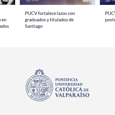
PUCV fortalece lazos con
PUCV
o en
graduados y titulados de
post
sados
Santiago