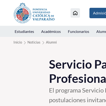
Click acá para ir directamente al contenido
Admisi
Estudiantes
Académicos
Funcionarios
Alum
Inicio
Noticias
Alumni
Servicio P
Profesiona
El programa Servicio 
postulaciones invitan