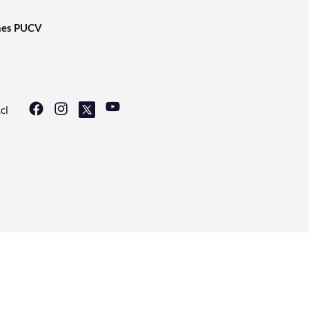
nes PUCV
cl