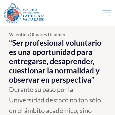
Click acá para ir directamente al contenido
La Universidad
Valentina Olivares Licuime:
“Ser profesional voluntario
Investigación, Creación e Innovación
es una oportunidad para
PUCV Internacional
entregarse, desaprender,
Vinculación con el Medio
cuestionar la normalidad y
observar en perspectiva”
Admisión
Durante su paso por la
Pregrado
Universidad destacó no tan sólo
Postgrado
en el ámbito académico, sino
Formación Continua