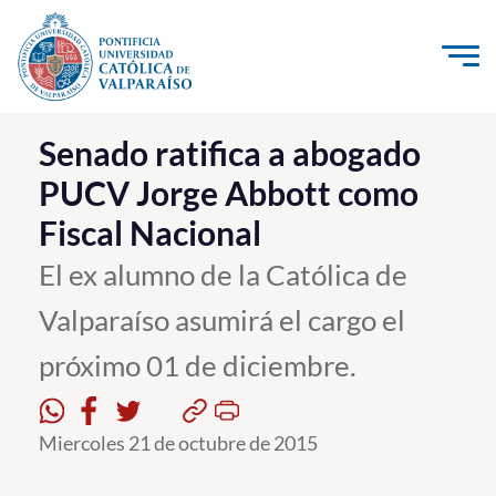
Click acá para ir directamente al contenido
La Universidad
Senado ratifica a abogado
PUCV Jorge Abbott como
Investigación, Creación e Innovación
Fiscal Nacional
PUCV Internacional
Vinculación con el Medio
El ex alumno de la Católica de
Valparaíso asumirá el cargo el
Admisión
próximo 01 de diciembre.
Pregrado
Postgrado
Miercoles 21 de octubre de 2015
Formación Continua