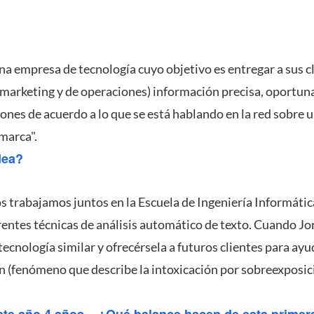
na empresa de tecnología cuyo objetivo es entregar a sus cl
marketing y de operaciones) información precisa, oportuna 
ones de acuerdo a lo que se está hablando en la red sobre
marca".
dea?
s trabajamos juntos en la Escuela de Ingeniería Informátic
rentes técnicas de análisis automático de texto. Cuando J
cnología similar y ofrecérsela a futuros clientes para ayud
ón (fenómeno que describe la intoxicación por sobreexposici
te año 4 años... ¿Qué balance hacen de esta primer