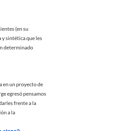
ientes (en su
y sintética que les
 un determinado
a en un proyecto de
orge egresó pensamos
arles frente a la
ón a la
a etapa?