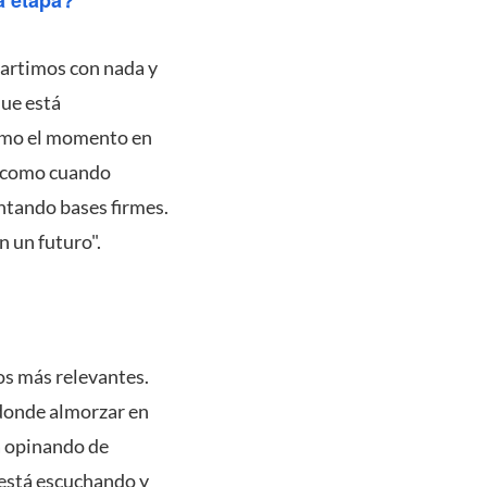
partimos con nada y
que está
como el momento en
, como cuando
ntando bases firmes.
 un futuro".
tos más relevantes.
 donde almorzar en
á opinando de
 está escuchando y