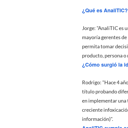
¿Qué es AnaliTIC?
Jorge: "AnaliTIC es u
mayoría gerentes de 
permita tomar decisi
producto, persona o 
¿Cómo surgió la i
Rodrigo: "Hace 4 año
título probando dife
en implementar una te
creciente infoxicaci
información)".
AnaliTIC cumple es