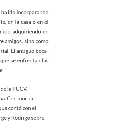
ad ha ido incorporando
e, en la casa o en el
n ido adquiriendo en
re amigos, sino como
al. El antiguo boca-
 que se enfrentan las
e.
 de la PUCV,
gma. Con mucha
que contó con el
rge y Rodrigo sobre