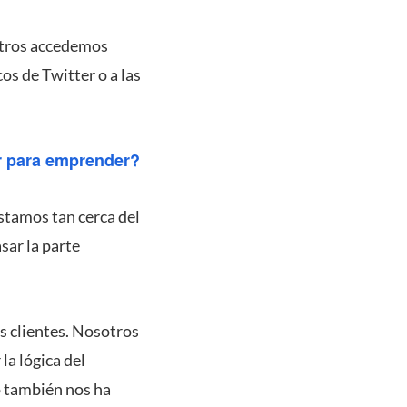
sotros accedemos
os de Twitter o a las
ar para emprender?
estamos tan cerca del
sar la parte
s clientes. Nosotros
la lógica del
o también nos ha