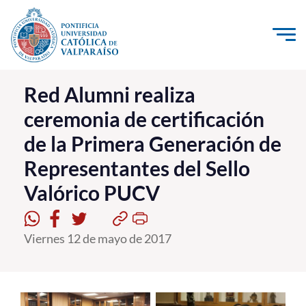
Click acá para ir directamente al contenido
La Universidad
Red Alumni realiza
ceremonia de certificación
Investigación, Creación e Innovación
de la Primera Generación de
PUCV Internacional
Representantes del Sello
Vinculación con el Medio
Valórico PUCV
Admisión
Viernes 12 de mayo de 2017
Pregrado
Postgrado
Formación Continua