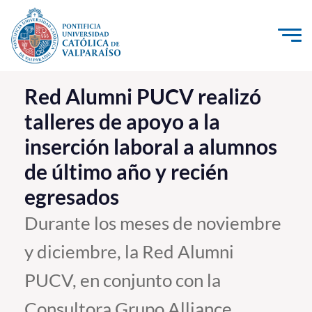
Click acá para ir directamente al contenido
La Universidad
Red Alumni PUCV realizó
talleres de apoyo a la
Investigación, Creación e Innovación
inserción laboral a alumnos
PUCV Internacional
de último año y recién
Vinculación con el Medio
egresados
Admisión
Durante los meses de noviembre
y diciembre, la Red Alumni
Pregrado
PUCV, en conjunto con la
Postgrado
Formación Continua
Consultora Grupo Alliance,