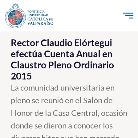
Click acá para ir directamente al contenido
La Universidad
Rector Claudio Elórtegui
efectúa Cuenta Anual en
Investigación, Creación e Innovación
Claustro Pleno Ordinario
PUCV Internacional
2015
Vinculación con el Medio
La comunidad universitaria en
Admisión
pleno se reunió en el Salón de
Pregrado
Honor de la Casa Central, ocasión
Postgrado
donde se dieron a conocer los
Formación Continua