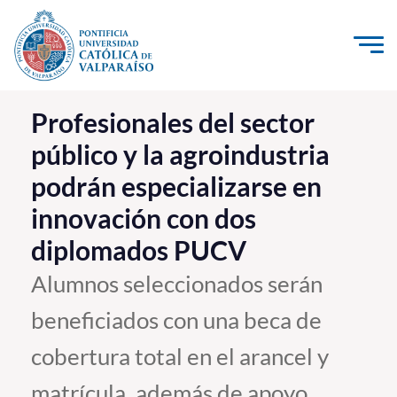
Click acá para ir directamente al contenido
La Universidad
Profesionales del sector
público y la agroindustria
Investigación, Creación e Innovación
podrán especializarse en
PUCV Internacional
innovación con dos
Vinculación con el Medio
diplomados PUCV
Admisión
Alumnos seleccionados serán
beneficiados con una beca de
Pregrado
cobertura total en el arancel y
Postgrado
Formación Continua
matrícula, además de apoyo